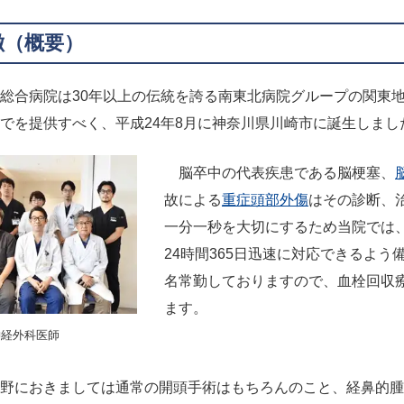
徴（概要）
総合病院は30年以上の伝統を誇る南東北病院グループの関東
でを提供すべく、平成24年8月に神奈川県川崎市に誕生しまし
脳卒中の代表疾患である脳梗塞、
故による
重症頭部外傷
はその診断、
一分一秒を大切にするため当院では
24時間365日迅速に対応できるよ
名常勤しておりますので、血栓回収
ます。
神経外科医師
野におきましては通常の開頭手術はもちろんのこと、経鼻的腫