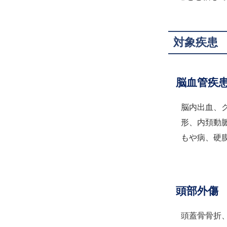
対象疾患
脳血管疾
脳内出血、
形、内頚動
もや病、硬
頭部外傷
頭蓋骨骨折