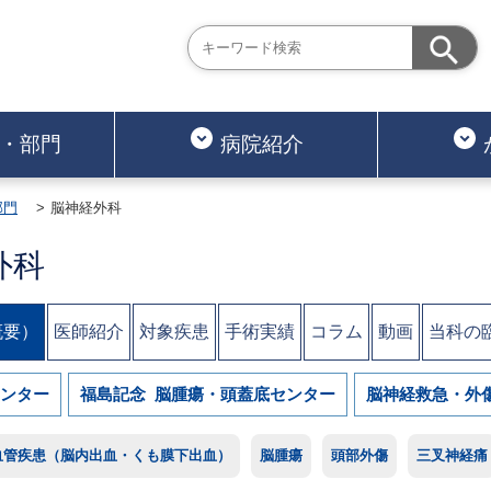
・部門
病院紹介
部門
脳神経外科
外科
概要）
医師紹介
対象疾患
手術実績
コラム
動画
当科の
ンター
福島記念 脳腫瘍・頭蓋底センター
脳神経救急・外
血管疾患（脳内出血・くも膜下出血）
脳腫瘍
頭部外傷
三叉神経痛