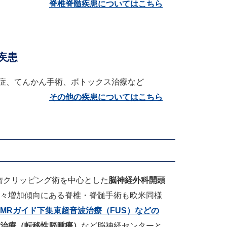
脊椎脊髄疾患についてはこちら
疾患
症、てんかん手術、ボトックス治療など
その他の疾患についてはこちら
脈瘤クリッピング術を中心とした
脳神経外科開頭
々増加傾向にある脊椎・脊髄手術も欧米同様
MRガイド下集束超音波治療（FUS）などの
治療（転移性脳腫瘍）
など脳神経センターと