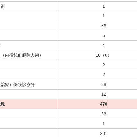
出術
1
1
66
5
術
4
血（内視鏡血腫除去術）
10（0）
2
2
波治療）保険診療分
38
12
総数
470
23
1
281