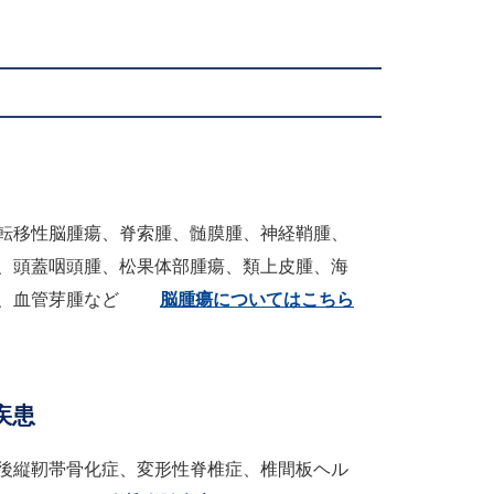
転移性脳腫瘍、脊索腫、髄膜腫、神経鞘腫、
、頭蓋咽頭腫、松果体部腫瘍、類上皮腫、海
、血管芽腫など
脳腫瘍についてはこちら
疾患
後縦靭帯骨化症、変形性脊椎症、椎間板ヘル