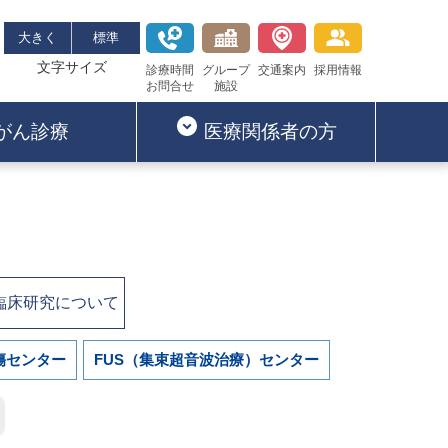
大きく
標準
文字サイズ
診療時間
グループ
交通案内
採用情報
お問合せ
施設
がん診療
医療関係者の方
臨床研究について
傷センター
FUS（集束超音波治療）センター