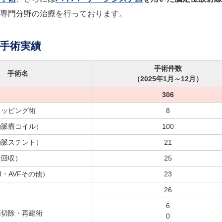
専門分野の治療を行っております。
手術実績
手術件数
手術名
（2025年1月～12月）
306
リッピング術
8
動脈瘤コイル）
100
動脈ステント）
21
栓回収）
25
M・AVFその他）
23
26
6
瘍切除・再建術
0