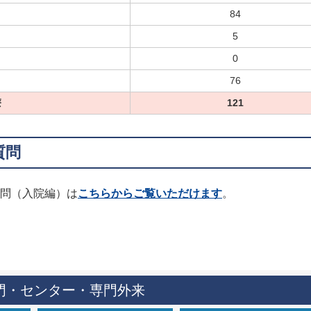
84
5
0
76
療
121
質問
問（入院編）は
こちらからご覧いただけます
。
門・センター・専門外来