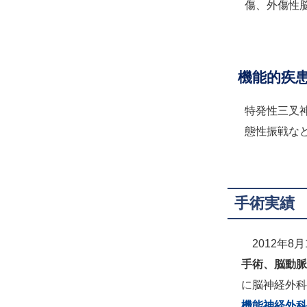
傷、外傷性
機能的疾
特発性三叉
態性振戦な
手術実績
2012年
手術、脳動脈
に脳神経外科
機能神経外科