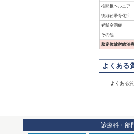
椎間板ヘルニア
後縦靭帯骨化症
脊髄空洞症
その他
脳定位放射線治
よくある
よくある質
診療科・部