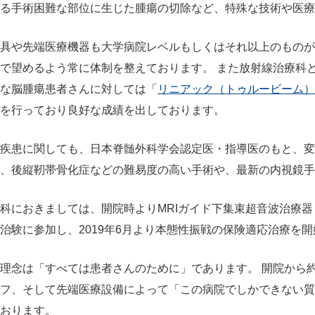
る手術困難な部位に生じた腫瘍の切除など、特殊な技術や医療
具や先端医療機器も大学病院レベルもしくはそれ以上のものが
で望めるよう常に体制を整えております。 また放射線治療科
な脳腫瘍患者さんに対しては「
リニアック（トゥルービーム）
を行っており良好な成績を出しております。
疾患に関しても、日本脊髄外科学会認定医・指導医のもと、変
、後縦靭帯骨化症などの難易度の高い手術や、最新の内視鏡手
科におきましては、開院時よりMRIガイド下集束超音波治療器
治験に参加し、2019年6月より本態性振戦の保険適応治療を
理念は「すべては患者さんのために」であります。 開院から約
フ、そして先端医療設備によって「この病院でしかできない質
おります。