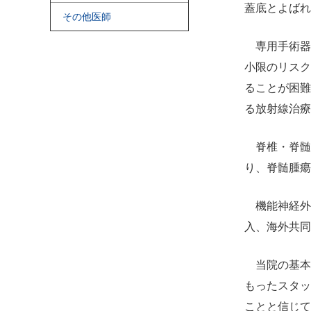
蓋底とよばれ
その他医師
専用手術器
小限のリスク
ることが困難
る放射線治療
脊椎・脊髄
り、脊髄腫瘍
機能神経外
入、海外共同
当院の基本
もったスタッ
ことと信じて