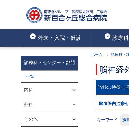
外来・入院・健診
診療科
ホーム
診療科・
診療科・センター・部門
脳神経
一覧
当科の特徴（
内科
脳血管内治療セ
外科
その他
キーワード
脳