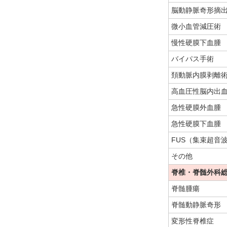
脳動静脈奇形摘
微小血管減圧術
慢性硬膜下血腫
バイパス手術
頚動脈内膜剥離
高血圧性脳内出
急性硬膜外血腫
急性硬膜下血腫
FUS（集束超音
その他
脊椎・脊髄外科
脊髄腫瘍
脊髄動静脈奇形
変形性脊椎症