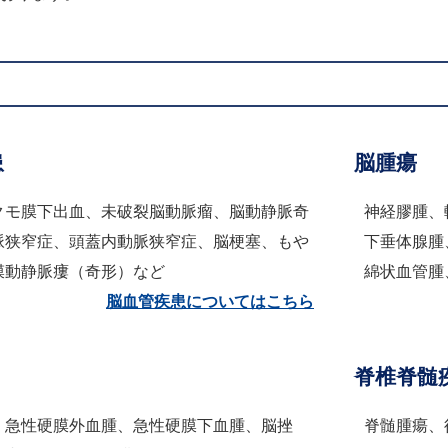
患
脳腫瘍
クモ膜下出血、未破裂脳動脈瘤、脳動静脈奇
神経膠腫、
脈狭窄症、頭蓋内動脈狭窄症、脳梗塞、もや
下垂体腺腫
膜動静脈瘻（奇形）など
綿状血管腫
脳血管疾患についてはこちら
脊椎脊髄
、急性硬膜外血腫、急性硬膜下血腫、脳挫
脊髄腫瘍、