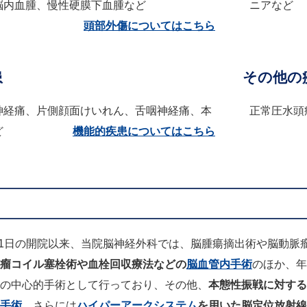
脳内血腫、慢性硬膜下血腫など
ニアなど
頭部外傷についてはこちら
患
その他の
神経痛、片側顔面けいれん、舌咽神経痛、本
正常圧水頭
ど
機能的疾患についてはこちら
8月1日の開院以来、当院脳神経外科では、脳腫瘍摘出術や脳動
瘤コイル塞栓術や血栓回収療法などの
脳血管内手術
のほか、年
の中心的手術として行っており、その他、
本態性振戦に対する
手術
、さらには
ハイパーアークシステム
を用いた脳定位放射線