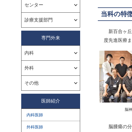
センター
当科の特
診療支援部門
新百合ヶ丘
専門外来
度先進医療ま
内科
外科
その他
医師紹介
脳
内科医師
脳腫瘍の分
外科医師