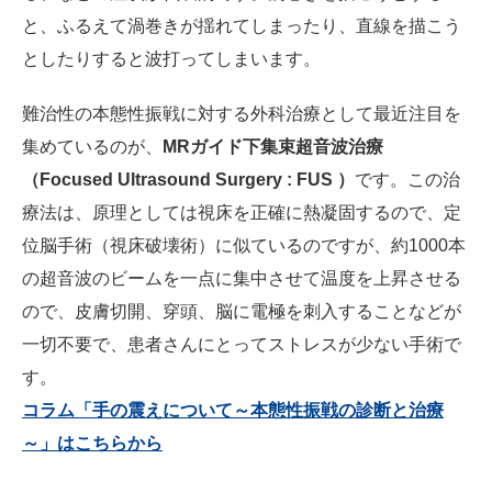
と、ふるえて渦巻きが揺れてしまったり、直線を描こう
としたりすると波打ってしまいます。
難治性の本態性振戦に対する外科治療として最近注目を
集めているのが、
MRガイド下集束超音波治療
（Focused Ultrasound Surgery : FUS ）
です。この治
療法は、原理としては視床を正確に熱凝固するので、定
位脳手術（視床破壊術）に似ているのですが、約1000本
の超音波のビームを一点に集中させて温度を上昇させる
ので、皮膚切開、穿頭、脳に電極を刺入することなどが
一切不要で、患者さんにとってストレスが少ない手術で
す。
コラム「手の震えについて～本態性振戦の診断と治療
～」はこちらから