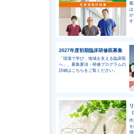
最
は
が
す
2027年度初期臨床研修医募集
「現場で学び、地域を支える臨床医
へ」。募集要項・研修プログラムの
詳細はこちらをご覧ください。
リ
（
作
を
増