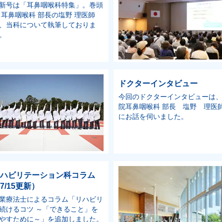
新号は「耳鼻咽喉科特集」。巻頭
 耳鼻咽喉科 部長の塩野 理医師
、当科について執筆しておりま
。
ドクターインタビュー
今回のドクターインタビューは
院耳鼻咽喉科 部長 塩野 理医
にお話を伺いました。
ハビリテーション科コラム
7/15更新）
業療法士によるコラム「リハビリ
続けるコツ ～「できること」を
やすために～」を追加しました。