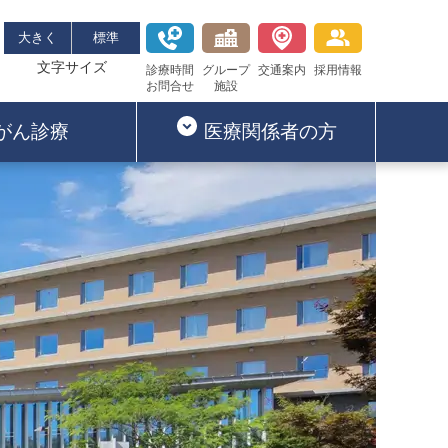
大きく
標準
文字サイズ
診療時間
グループ
交通案内
採用情報
お問合せ
施設
がん診療
医療関係者の方
鶴川・黒川・若葉台・平尾方面
詳しくはこちら