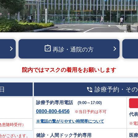
はこちら
再診・通院の方
院内ではマスクの着用をお願いします
日
診療予約・その
診療予約専用電話
(9:00～17:00)
0800-800-6456
※当日予約は不可
代
※電話の繋がりやすい時間帯について
※電
急患随時受付）
健診・人間ドック予約専用
医
合がございます。