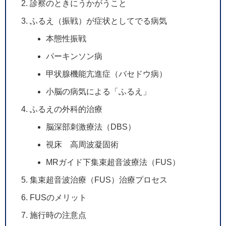
診察のときにうかがうこと
ふるえ（振戦）が症状としてでる病気
本態性振戦
パーキンソン病
甲状腺機能亢進症（バセドウ病）
小脳の病気による「ふるえ」
ふるえの外科的治療
脳深部刺激療法（DBS）
視床 高周波凝固術
MRガイド下集束超音波療法（FUS）
集束超音波治療（FUS）治療プロセス
FUSのメリット
施行時の注意点