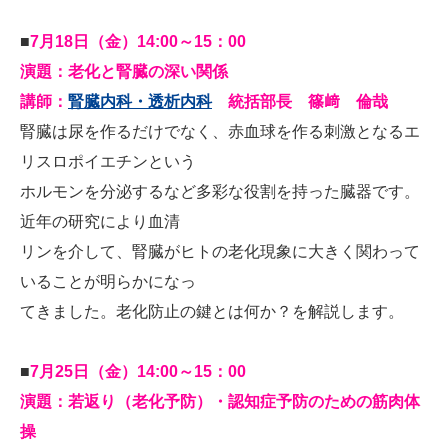
■
7月18日（金）14:00～15：00
演題：老化と腎臓の深い関係
講師：
腎臓内科・透析内科
統括部長 篠﨑 倫哉
腎臓は尿を作るだけでなく、赤血球を作る刺激となるエ
リスロポイエチンという
ホルモンを分泌するなど多彩な役割を持った臓器です。
近年の研究により血清
リンを介して、腎臓がヒトの老化現象に大きく関わって
いることが明らかになっ
てきました。老化防止の鍵とは何か？を解説します。
■
7月25日（金）14:00～15：00
演題：若返り（老化予防）・認知症予防のための筋肉体
操