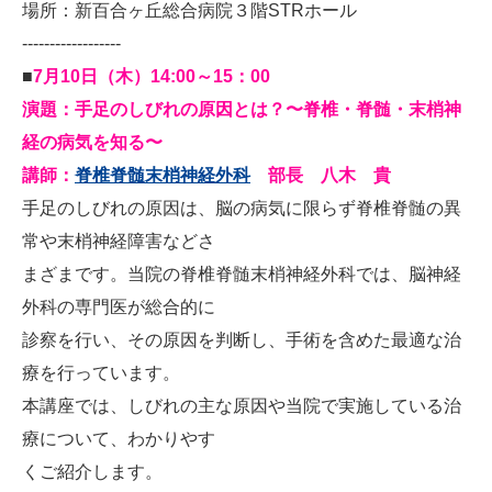
場所：新百合ヶ丘総合病院３階STRホール
------------------
■
7月10日（木）14:00～15：00
演題：手足のしびれの原因とは？〜脊椎・脊髄・末梢神
経の病気を知る〜
講師：
脊椎脊髄末梢神経外科
部長 八木 貴
手足のしびれの原因は、脳の病気に限らず脊椎脊髄の異
常や末梢神経障害などさ
まざまです。当院の脊椎脊髄末梢神経外科では、脳神経
外科の専門医が総合的に
診察を行い、その原因を判断し、手術を含めた最適な治
療を行っています。
本講座では、しびれの主な原因や当院で実施している治
療について、わかりやす
くご紹介します。