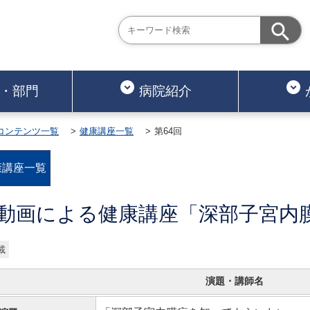
・部門
病院紹介
コンテンツ一覧
健康講座一覧
第64回
康講座一覧
回 動画による健康講座「深部子宮
載
演題・講師名