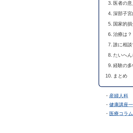
医者の意
深部子宮
国家的損
治療は？
誰に相談
たいへん
経験の多
まとめ
・
産婦人科
・
健康講座一
・
医療コラム