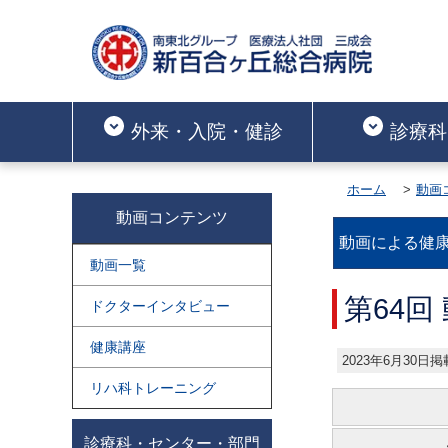
外来・入院・健診
診療科
ホーム
動画
動画コンテンツ
動画による健
動画一覧
第64
ドクターインタビュー
健康講座
2023年6月30日掲
リハ科トレーニング
診療科・センター・部門