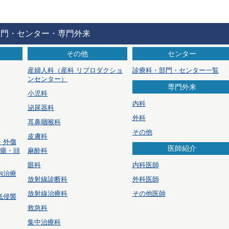
部門・センター・専門外来
その他
センター
産婦人科
（産科 リプロダクショ
診療科・部門・センター一覧
ンセンター）
専門外来
小児科
内科
泌尿器科
外科
耳鼻咽喉科
その他
皮膚科
・外傷
医師紹介
腫瘍・頭
麻酔科
眼科
内科医師
内治療
放射線診断科
外科医師
放射線治療科
その他医師
低侵襲
救急科
集中治療科