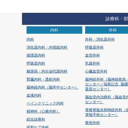
診療科・
内科
外科
内科
外科・消化器外科
消化器内科・内視鏡内科
呼吸器外科
循環器内科
血管外科
呼吸器内科
乳腺外科
糖尿病・内分泌代謝内科
心臓血管外科
腎臓内科・透析内科
脳神経外科
（脳神経救急
センター／福島記念 脳
脳神経内科（脳卒中センター）
蓋底センター）
血液内科
脳血管内治療科
（脳血管
センター）
ペインクリニック内科
脊椎脊髄末梢神経外科
（
精神科（心療内科）
脊髄手術センター）
総合診療科
整形外科
緩和ケア内科