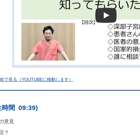
Play
BEで見る（YOUTUBEに移動します）
間 09:39)
の意見
症？