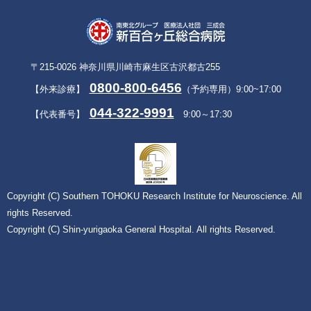
〒215-0026 神奈川県川崎市麻生区古沢都古255
0800-800-6456
【外来診療】
（予約専用）9:00~17:00
044-322-9991
【代表番号】
9:00～17:30
Copyright (C) Southern TOHOKU Research Institute for Neuroscience. All
rights Reserved.
Copyright (C) Shin-yurigaoka General Hospital. All rights Reserved.