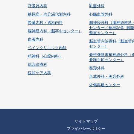
呼吸器内科
乳腺外科
糖尿病・内分泌代謝内科
心臓血管外科
腎臓内科・透析内科
脳神経外科
（脳神経救急
センター／福島記念 脳
脳神経内科（脳卒中センター）
蓋底センター）
血液内科
脳血管内治療科
（脳血管
センター）
ペインクリニック内科
脊椎脊髄末梢神経外科
（
精神科（心療内科）
脊髄手術センター）
総合診療科
整形外科
緩和ケア内科
形成外科・美容外科
外傷再建センター
サイトマップ
プライバシーポリシー