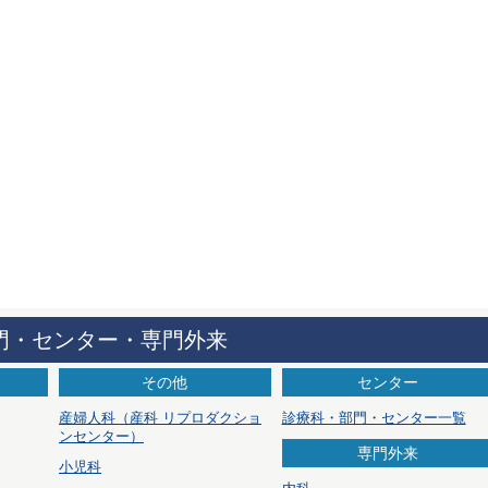
門・センター・専門外来
その他
センター
産婦人科
（産科 リプロダクショ
診療科・部門・センター一覧
ンセンター）
専門外来
小児科