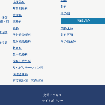
内科
泌尿器科
外科
耳鼻咽喉科
その他
皮膚科
・外傷
医師紹介
腫瘍・頭
麻酔科
眼科
内科医師
内治療
放射線診断科
外科医師
放射線治療科
その他医師
低侵襲
救急科
集中治療科
歯科口腔外科
リハビリテーション科
病理診断科
医療福祉課（医療相談）
交通アクセス
サイトポリシー