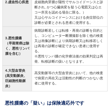
2.虚血性心疾患
皮細胞肉芽腫が陽性でサルコイドーシスと診
断され, かつ心臓病変を疑う心電図又は心エ
コー所見を認める場合に限る。）
又は心サルコイドーシスにおける炎症部位の
診断が必要とされる患者に使用する。
病期診断若しくは転移・再発の診断を目的と
し、コンピューター断層撮影を除く他の検査
3.悪性腫瘍
又は画像診断により病期診断又は転移若しく
（早期胃癌は除
は再発の診断が確定できない患者に使用す
く、悪性リンパ
る。
腫を含む）
※悪性リンパ腫の化学療法後の効果判定は再
発、転移診断の扱いとなります。
4.大型血管炎
高安動脈等の大型血管炎において、他の検査
(高安動脈炎、
で病変の局在又は活動性の判断のつかない患
巨細胞性動脈
者に使用する。
炎）
悪性腫瘍の「疑い」は保険適応外です