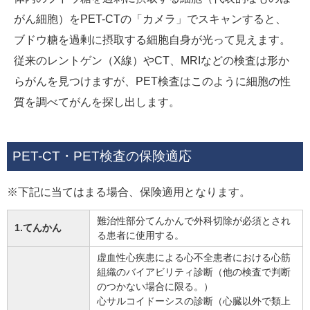
がん細胞）をPET-CTの「カメラ」でスキャンすると、
ブドウ糖を過剰に摂取する細胞自身が光って見えます。
従来のレントゲン（X線）やCT、MRIなどの検査は形か
らがんを見つけますが、PET検査はこのように細胞の性
質を調べてがんを探し出します。
PET-CT・PET検査の保険適応
※下記に当てはまる場合、保険適用となります。
難治性部分てんかんで外科切除が必須とされ
1.てんかん
る患者に使用する。
虚血性心疾患による心不全患者における心筋
組織のバイアビリティ診断（他の検査で判断
のつかない場合に限る。）
心サルコイドーシスの診断（心臓以外で類上