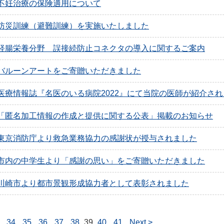
不妊治療の保険適用について
防災訓練（避難訓練）を実施いたしました
経腸栄養分野 誤接続防止コネクタの導入に関するご案内
バルーンアートをご寄贈いただきました
医療情報誌『名医のいる病院2022』にて当院の医師が紹介さ
「匿名加工情報の作成と提供に関する公表」掲載のお知らせ
東京消防庁より救急業務協力の感謝状が授与されました
市内の中学生より「感謝の思い」をご寄贈いただきました
川崎市より都市景観形成協力者として表彰されました
34
35
36
37
38
39
40
41
Next >