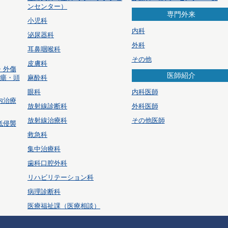
ンセンター）
専門外来
小児科
内科
泌尿器科
外科
耳鼻咽喉科
その他
皮膚科
・外傷
医師紹介
腫瘍・頭
麻酔科
眼科
内科医師
内治療
放射線診断科
外科医師
放射線治療科
その他医師
低侵襲
救急科
集中治療科
歯科口腔外科
リハビリテーション科
病理診断科
医療福祉課（医療相談）