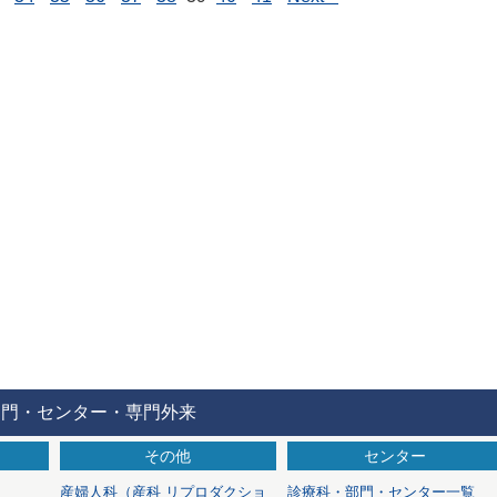
部門・センター・専門外来
その他
センター
産婦人科
（産科 リプロダクショ
診療科・部門・センター一覧