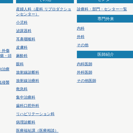
産婦人科
（産科 リプロダクショ
診療科・部門・センター一覧
ンセンター）
専門外来
小児科
内科
泌尿器科
外科
耳鼻咽喉科
その他
皮膚科
・外傷
医師紹介
腫瘍・頭
麻酔科
眼科
内科医師
内治療
放射線診断科
外科医師
放射線治療科
その他医師
低侵襲
救急科
集中治療科
歯科口腔外科
リハビリテーション科
病理診断科
医療福祉課（医療相談）