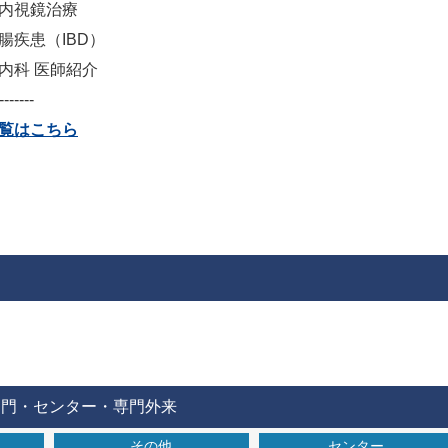
内視鏡治療
腸疾患（IBD）
内科 医師紹介
-------
覧はこちら
部門・センター・専門外来
その他
センター