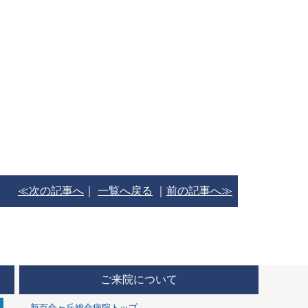
≪次の記事へ
｜
一覧へ戻る
｜
前の記事へ≫
ご来院について
新百合ヶ丘総合病院トップ