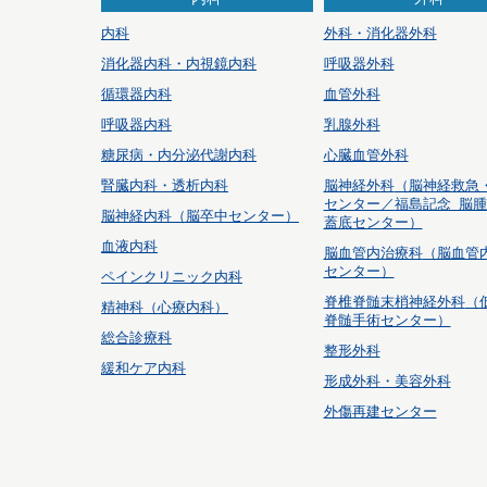
内科
外科・消化器外科
消化器内科・内視鏡内科
呼吸器外科
循環器内科
血管外科
呼吸器内科
乳腺外科
糖尿病・内分泌代謝内科
心臓血管外科
腎臓内科・透析内科
脳神経外科
（脳神経救急
センター／福島記念 脳
脳神経内科（脳卒中センター）
蓋底センター）
血液内科
脳血管内治療科
（脳血管
センター）
ペインクリニック内科
脊椎脊髄末梢神経外科
（
精神科（心療内科）
脊髄手術センター）
総合診療科
整形外科
緩和ケア内科
形成外科・美容外科
外傷再建センター