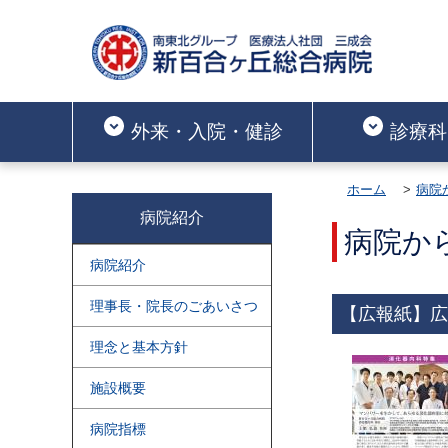
外来・入院・健診
診療科
ホーム
病院
病院紹介
病院か
病院紹介
理事長・院長のごあいさつ
【広報紙】広
理念と基本方針
施設概要
病院指標