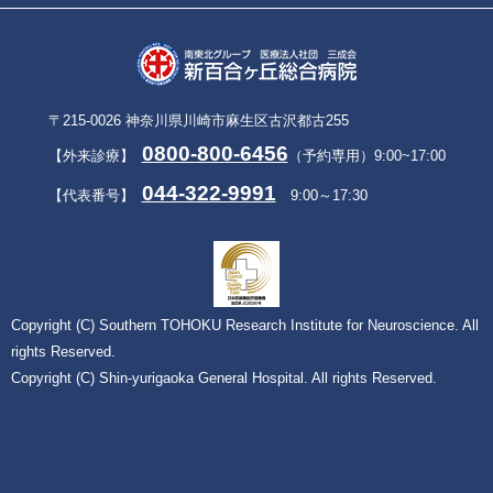
〒215-0026 神奈川県川崎市麻生区古沢都古255
0800-800-6456
【外来診療】
（予約専用）9:00~17:00
044-322-9991
【代表番号】
9:00～17:30
Copyright (C) Southern TOHOKU Research Institute for Neuroscience. All
rights Reserved.
Copyright (C) Shin-yurigaoka General Hospital. All rights Reserved.