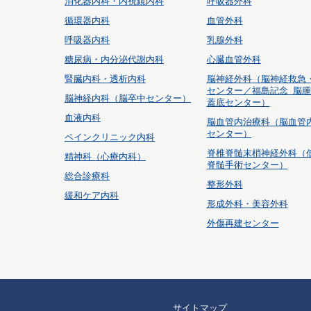
消化器内科・内視鏡内科
呼吸器外科
循環器内科
血管外科
呼吸器内科
乳腺外科
糖尿病・内分泌代謝内科
心臓血管外科
腎臓内科・透析内科
脳神経外科
（脳神経救急
センター／福島記念 脳
脳神経内科（脳卒中センター）
蓋底センター）
血液内科
脳血管内治療科
（脳血管
センター）
ペインクリニック内科
脊椎脊髄末梢神経外科
（
精神科（心療内科）
脊髄手術センター）
総合診療科
整形外科
緩和ケア内科
形成外科・美容外科
外傷再建センター
サイトマップ