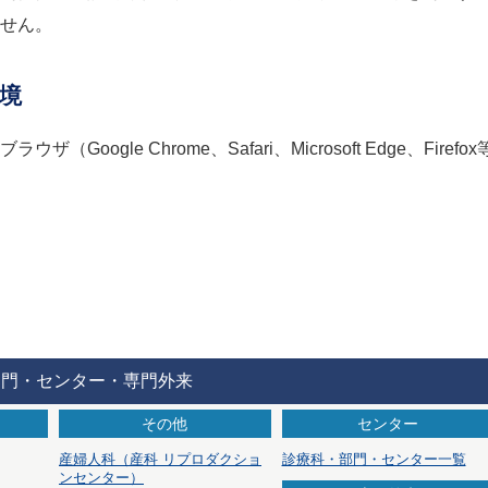
せん。
境
ウザ（Google Chrome、Safari、Microsoft Edge、Fi
部門・センター・専門外来
その他
センター
産婦人科
（産科 リプロダクショ
診療科・部門・センター一覧
ンセンター）