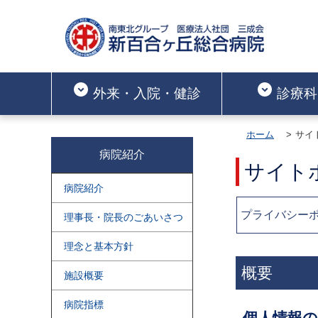
外来・入院・健診
診療科
ホーム
サイ
病院紹介
サイト
病院紹介
プライバシー
理事長・院長のごあいさつ
理念と基本方針
概要
施設概要
病院指標
個人情報