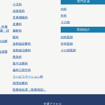
専門外来
小児科
内科
泌尿器科
外科
耳鼻咽喉科
その他
皮膚科
・外傷
医師紹介
腫瘍・頭
麻酔科
眼科
内科医師
内治療
放射線診断科
外科医師
放射線治療科
その他医師
低侵襲
救急科
集中治療科
歯科口腔外科
リハビリテーション科
病理診断科
医療福祉課（医療相談）
交通アクセス