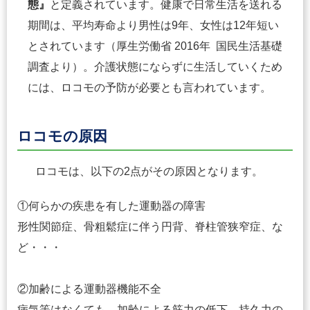
態』
と定義されています。健康で日常生活を送れる
期間は、平均寿命より男性は9年、女性は12年短い
とされています（厚生労働省 2016年 国民生活基礎
調査より）。介護状態にならずに生活していくため
には、ロコモの予防が必要とも言われています。
ロコモの原因
ロコモは、以下の2点がその原因となります。
①何らかの疾患を有した運動器の障害
形性関節症、骨粗鬆症に伴う円背、脊柱管狭窄症、な
ど・・・
②加齢による運動器機能不全
病気等はなくても、加齢による筋力の低下、持久力の