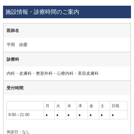
施設情報・診療時間のご案内
医師名
平岡 由愛
診療科
内科・皮膚科・整形外科・心療内科・美容皮膚科
受付時間
月
火
水
木
金
土
日祝
9:00～21:00
●
●
●
●
●
●
●
休診日：なし