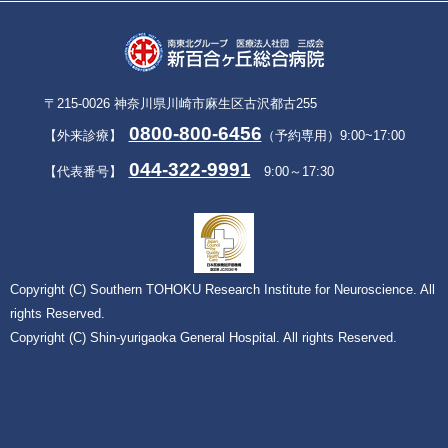
〒215-0026 神奈川県川崎市麻生区古沢都古255
0800-800-6456
【外来診療】
（予約専用）9:00~17:00
044-322-9991
【代表番号】
9:00～17:30
Copyright (C) Southern TOHOKU Research Institute for Neuroscience. All
rights Reserved.
Copyright (C) Shin-yurigaoka General Hospital. All rights Reserved.