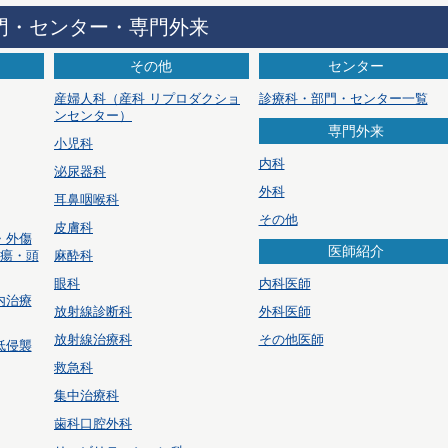
門・センター・専門外来
その他
センター
産婦人科
（産科 リプロダクショ
診療科・部門・センター一覧
ンセンター）
専門外来
小児科
内科
泌尿器科
外科
耳鼻咽喉科
その他
皮膚科
・外傷
医師紹介
腫瘍・頭
麻酔科
眼科
内科医師
内治療
放射線診断科
外科医師
放射線治療科
その他医師
低侵襲
救急科
集中治療科
歯科口腔外科