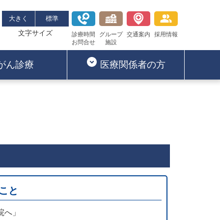
大きく
標準
文字サイズ
診療時間
グループ
交通案内
採用情報
お問合せ
施設
がん診療
医療関係者の方
こと
院へ」