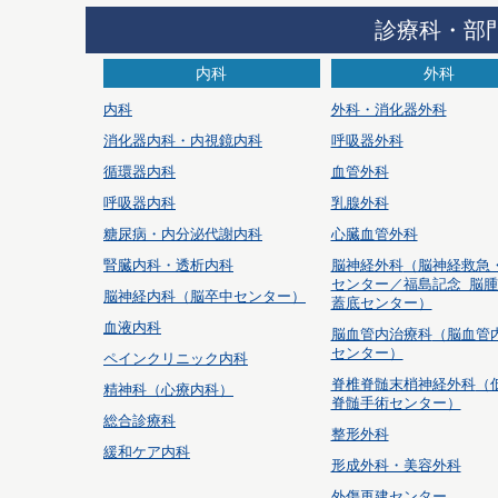
診療科・部
内科
外科
内科
外科・消化器外科
消化器内科・内視鏡内科
呼吸器外科
循環器内科
血管外科
呼吸器内科
乳腺外科
糖尿病・内分泌代謝内科
心臓血管外科
腎臓内科・透析内科
脳神経外科
（脳神経救急
センター／福島記念 脳
脳神経内科（脳卒中センター）
蓋底センター）
血液内科
脳血管内治療科
（脳血管
センター）
ペインクリニック内科
脊椎脊髄末梢神経外科
（
精神科（心療内科）
脊髄手術センター）
総合診療科
整形外科
緩和ケア内科
形成外科・美容外科
外傷再建センター