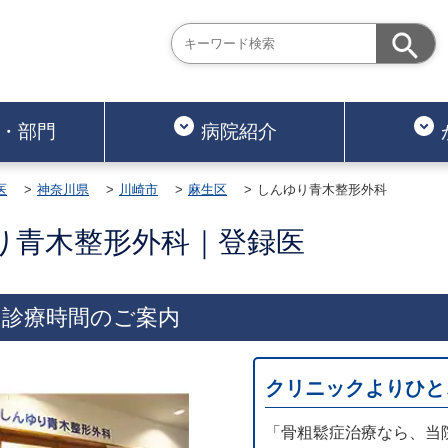
・部門
病院紹介
医
神奈川県
川崎市
麻生区
しんゆり青木整形外科
り青木整形外科｜登録医
・診療時間のご案内
クリニックよりひと
「骨粗鬆症治療なら、当