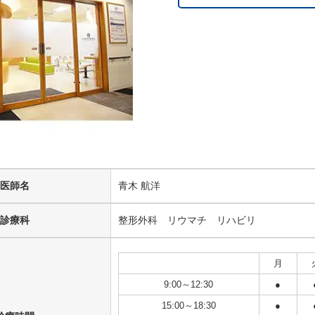
医師名
青木 航洋
診療科
整形外科 リウマチ リハビリ
月
9:00～12:30
●
15:00～18:30
●