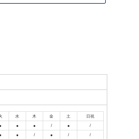
火
水
木
金
土
日祝
●
●
●
/
●
/
●
●
/
●
/
/