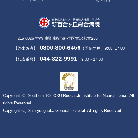
〒215-0026 神奈川県川崎市麻生区古沢都古255
0800-800-6456
【外来診療】
（予約専用）9:00~17:00
044-322-9991
【代表番号】
9:00～17:30
Copyright (C) Southern TOHOKU Research Institute for Neuroscience. All
rights Reserved.
Copyright (C) Shin-yurigaoka General Hospital. All rights Reserved.