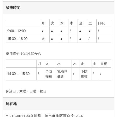
診療時間
月
火
水
木
金
土
日祝
9:00～12:00
●
●
●
/
●
●
/
15:30～18:00
※
●
●
/
●
/
/
※月曜午後は14:30から
月
火
水
木
金
土
日祝
予防
乳幼児
予防
14:30 ～ 15:30
/
/
/
/
接種
健診
接種
休診日：木曜・日曜・祝日
所在地
〒215-0011 神奈川県川崎市麻生区百合丘1-5-4