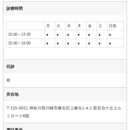
診療時間
月
火
水
木
金
土
日祝
10:00～13:30
●
●
●
●
●
●
●
15:00～19:00
●
●
●
●
●
●
●
往診
有
所在地
〒215-0021 神奈川県川崎市麻生区上麻生1-4-1 新百合ケ丘エル
ミロード6階