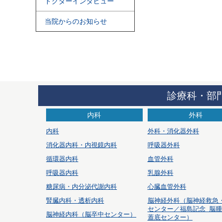
ドクターインタビュー
当院からのお知らせ
診療科・部
内科
外科
内科
外科・消化器外科
消化器内科・内視鏡内科
呼吸器外科
循環器内科
血管外科
呼吸器内科
乳腺外科
糖尿病・内分泌代謝内科
心臓血管外科
腎臓内科・透析内科
脳神経外科
（脳神経救急
センター／福島記念 脳
脳神経内科（脳卒中センター）
蓋底センター）