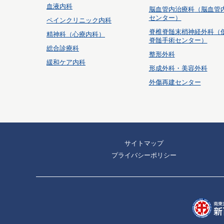
血液内科
脳血管内治療科
（脳血管
センター）
ペインクリニック内科
脊椎脊髄末梢神経外科
（
精神科（心療内科）
脊髄手術センター）
総合診療科
整形外科
緩和ケア内科
形成外科・美容外科
外傷再建センター
サイトマップ
プライバシーポリシー