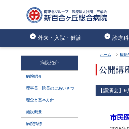
外来・入院・健診
診療科
ホーム
病院
病院紹介
公開講
病院紹介
理事長・院長のごあいさつ
【講演会】9
理念と基本方針
施設概要
市民
病院指標
2025