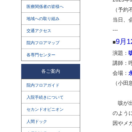
医療関係者の皆様へ
（予約
地域への取り組み
当日、
---
交通アクセス
9月
■
院内フロアマップ
演題：
各専門センター
講師：
各ご案内
会場：
（小田
院内フロアガイド
入院手続きについて
咳が出
セカンドオピニオン
のよう
人間ドック
因やメ