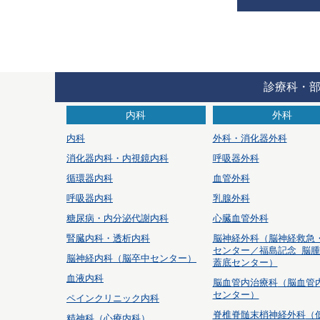
診療科・
内科
外科
内科
外科・消化器外科
消化器内科・内視鏡内科
呼吸器外科
循環器内科
血管外科
呼吸器内科
乳腺外科
糖尿病・内分泌代謝内科
心臓血管外科
腎臓内科・透析内科
脳神経外科
（脳神経救急
センター／福島記念 脳
脳神経内科（脳卒中センター）
蓋底センター）
血液内科
脳血管内治療科
（脳血管
センター）
ペインクリニック内科
脊椎脊髄末梢神経外科
（
精神科（心療内科）