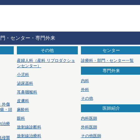
部門・センター・専門外来
その他
センター
産婦人科
（産科 リプロダクショ
診療科・部門・センター一覧
ンセンター）
専門外来
小児科
内科
泌尿器科
外科
耳鼻咽喉科
その他
皮膚科
・外傷
医師紹介
腫瘍・頭
麻酔科
眼科
内科医師
内治療
放射線診断科
外科医師
放射線治療科
その他医師
低侵襲