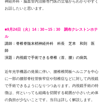
神経外科・脳血管内治療専門医の立場からわかりやすく
お話したいと思います。
■9月24日（火）14：30～15：30 調布クレストンホテ
ル
講師：脊椎脊髄末梢神経外科 科長 芝本 和則 医
師
演題：内視鏡で手術できる脊椎（首、腰）の病気
近年光学機器の発展に伴い、腰椎椎間板ヘルニアを中心
に一部の腰部脊柱管狭窄症や頚椎症などに対して内視鏡
で手術できるようになりつつあります。内視鏡手術の特
徴は、何といっても組織を切開する範囲が小さいため体
の負担が少ないことです。当日は詳しく解説します。