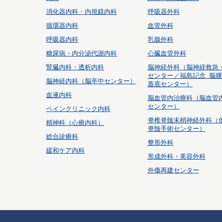
消化器内科・内視鏡内科
呼吸器外科
循環器内科
血管外科
呼吸器内科
乳腺外科
糖尿病・内分泌代謝内科
心臓血管外科
腎臓内科・透析内科
脳神経外科
（脳神経救急
センター／福島記念 脳
脳神経内科（脳卒中センター）
蓋底センター）
血液内科
脳血管内治療科
（脳血管
センター）
ペインクリニック内科
脊椎脊髄末梢神経外科
（
精神科（心療内科）
脊髄手術センター）
総合診療科
整形外科
緩和ケア内科
形成外科・美容外科
外傷再建センター