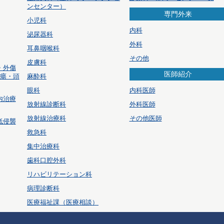
ンセンター）
専門外来
小児科
内科
泌尿器科
外科
耳鼻咽喉科
その他
皮膚科
・外傷
医師紹介
腫瘍・頭
麻酔科
眼科
内科医師
内治療
放射線診断科
外科医師
放射線治療科
その他医師
低侵襲
救急科
集中治療科
歯科口腔外科
リハビリテーション科
病理診断科
医療福祉課（医療相談）