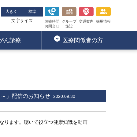
大きく
標準
文字サイズ
診療時間
グループ
交通案内
採用情報
お問合せ
施設
がん診療
医療関係者の方
う～」配信のお知らせ
2020.09.30
なります。
聴いて役立つ健康知識を動画