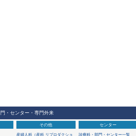
部門・センター・専門外来
その他
センター
産婦人科
（産科 リプロダクショ
診療科・部門・センター一覧