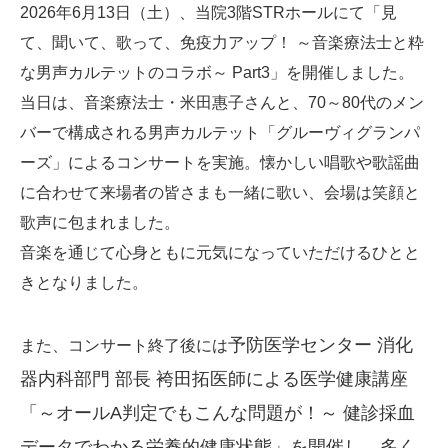
2026年6月13日（土）、当院3階STRホールにて「見
て、聞いて、歌って、免疫力アップ！ ～音楽療法士と粋
な男声カルテットのコラボ～ Part3」を開催しました。
当日は、音楽療法士・米田惠子さんと、70～80代のメン
バーで構成される男声カルテット「グルーヴィグランパ
ーズ」によるコンサートを実施。懐かしい唱歌や歌謡曲
に合わせて来場者の皆さまも一緒に歌い、会場は笑顔と
歌声に包まれました。
音楽を通じて心身ともに元気になっていただけるひとと
きとなりました。
予防医学センター 消化
また、コンサート終了後には
器内科部門 部長 袴田拓医師による
医学健康講座
「～オールA判定でもこんな問題が！～ 健診採血
データでわかる栄養的健康状態」を開催し、多く