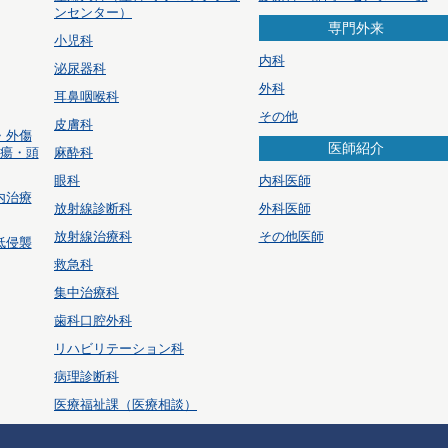
ンセンター）
専門外来
小児科
内科
泌尿器科
外科
耳鼻咽喉科
その他
皮膚科
・外傷
医師紹介
腫瘍・頭
麻酔科
眼科
内科医師
内治療
放射線診断科
外科医師
放射線治療科
その他医師
低侵襲
救急科
集中治療科
歯科口腔外科
リハビリテーション科
病理診断科
医療福祉課（医療相談）