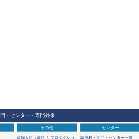
部門・センター・専門外来
その他
センター
産婦人科
（産科 リプロダクショ
診療科・部門・センター一覧