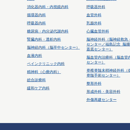
消化器内科・内視鏡内科
呼吸器外科
循環器内科
血管外科
呼吸器内科
乳腺外科
糖尿病・内分泌代謝内科
心臓血管外科
腎臓内科・透析内科
脳神経外科
（脳神経救急
センター／福島記念 脳
脳神経内科（脳卒中センター）
蓋底センター）
血液内科
脳血管内治療科
（脳血管
センター）
ペインクリニック内科
脊椎脊髄末梢神経外科
（
精神科（心療内科）
脊髄手術センター）
総合診療科
整形外科
緩和ケア内科
形成外科・美容外科
外傷再建センター