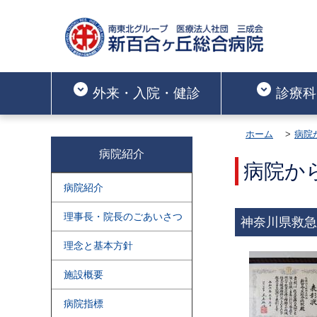
外来・入院・健診
診療科
ホーム
病院
病院紹介
病院か
病院紹介
理事長・院長のごあいさつ
神奈川県救急
理念と基本方針
施設概要
病院指標