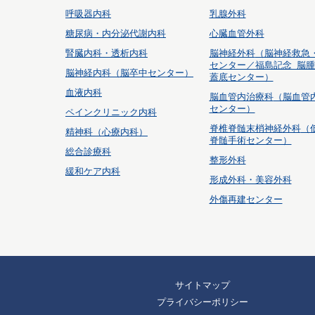
呼吸器内科
乳腺外科
糖尿病・内分泌代謝内科
心臓血管外科
腎臓内科・透析内科
脳神経外科
（脳神経救急
センター／福島記念 脳
脳神経内科（脳卒中センター）
蓋底センター）
血液内科
脳血管内治療科
（脳血管
センター）
ペインクリニック内科
脊椎脊髄末梢神経外科
（
精神科（心療内科）
脊髄手術センター）
総合診療科
整形外科
緩和ケア内科
形成外科・美容外科
外傷再建センター
サイトマップ
プライバシーポリシー