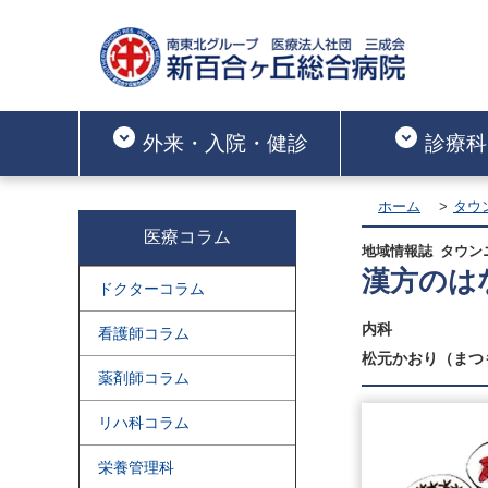
外来・入院・健診
診療科
ホーム
タウ
医療コラム
地域情報誌 タウンニ
漢方のは
ドクターコラム
内科
看護師コラム
松元かおり（まつ
薬剤師コラム
リハ科コラム
栄養管理科