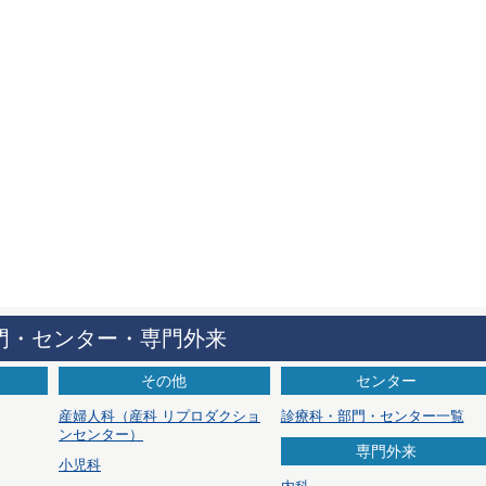
門・センター・専門外来
その他
センター
産婦人科
（産科 リプロダクショ
診療科・部門・センター一覧
ンセンター）
専門外来
小児科