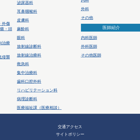
内科
泌尿器科
外科
耳鼻咽喉科
その他
皮膚科
・外傷
医師紹介
腫瘍・頭
麻酔科
眼科
内科医師
内治療
放射線診断科
外科医師
放射線治療科
その他医師
低侵襲
救急科
集中治療科
歯科口腔外科
リハビリテーション科
病理診断科
医療福祉課（医療相談）
交通アクセス
サイトポリシー