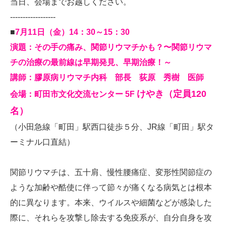
当日、会場までお越しください。
------------------
■
7月11日（金）14：30～15：30
演題：その手の痛み、関節リウマチかも？〜関節リウマ
チの治療の最前線は早期発見、早期治療！～
講師：膠原病リウマチ内科 部長 荻原 秀樹 医師
けやき（定員120
会場：町田市文化交流センター 5F
名）
（小田急線「町田」駅西口徒歩５分、JR線「町田」駅タ
ーミナル口直結）
関節リウマチは、五十肩、慢性腰痛症、変形性関節症の
ような加齢や酷使に伴って節々が痛くなる病気とは根本
的に異なります。本来、ウイルスや細菌などが感染した
際に、それらを攻撃し除去する免疫系が、自分自身を攻